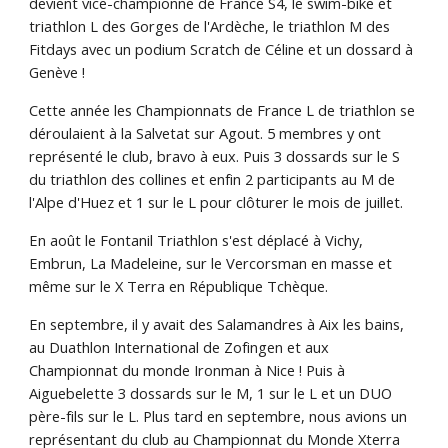
devient vice-championne de France S4, le swim-bike et
triathlon L des Gorges de l'Ardèche, le triathlon M des
Fitdays avec un podium Scratch de Céline et un dossard à
Genève !
Cette année les Championnats de France L de triathlon se
déroulaient à la Salvetat sur Agout. 5 membres y ont
représenté le club, bravo à eux. Puis 3 dossards sur le S
du triathlon des collines et enfin 2 participants au M de
l'Alpe d'Huez et 1 sur le L pour clôturer le mois de juillet.
En août le Fontanil Triathlon s'est déplacé à Vichy,
Embrun, La Madeleine, sur le Vercorsman en masse et
même sur le X Terra en République Tchèque.
En septembre, il y avait des Salamandres à Aix les bains,
au Duathlon International de Zofingen et aux
Championnat du monde Ironman à Nice ! Puis à
Aiguebelette 3 dossards sur le M, 1 sur le L et un DUO
père-fils sur le L. Plus tard en septembre, nous avions un
représentant du club au Championnat du Monde Xterra